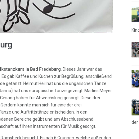
Kin
burg
lkstanzkurs in Bad Fredeburg
. Dieses Jahr war das
. Es gab Kaffee und Kuchen zur Begrüßung; anschließend
de getanzt. Helmut Heil hat uns die ungarischen Tänze
nna) hat uns europäische Tänze gezeigt. Marlies Meyer
Gesang haben für Abwechslung gesorgt. Diese drei
erdem konnte man sich für eine der drei
änze und Auftrittstänze entscheiden. In den
iedenen Bereiche geübt und am Abschlussabend
der
nschaft auf ihren Instrumenten für Musik gesorgt.
 Ramsbeck besucht. Es gab 6 Gruppen, welche außer den