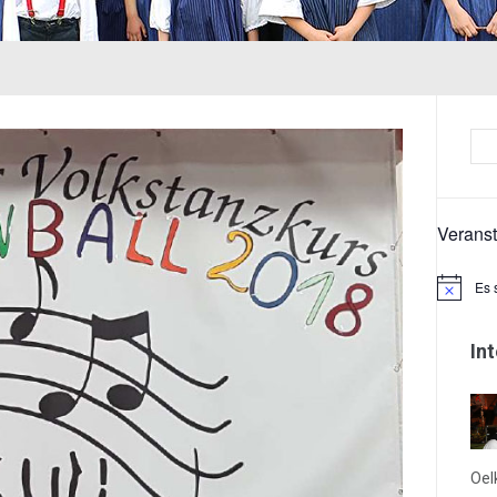
Verans
Es 
Hinweis
In
Oel